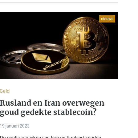
nieuws
Geld
Rusland en Iran overwegen
goud gedekte stablecoin?
19 januari 2023
De centrale banken van Iran en Rusland zouden