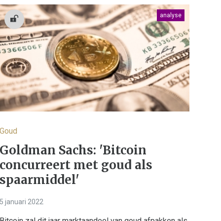
analyse
Goud
Goldman Sachs: 'Bitcoin
concurreert met goud als
spaarmiddel'
5 januari 2022
Bitcoin zal dit jaar marktaandeel van goud afpakken als