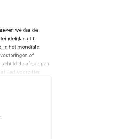
chreven we dat de
eindelijk niet te
, in het mondiale
nvesteringen of
e schuld de afgelopen
dat Fed-voorzitter
 de Amerikaanse...
.