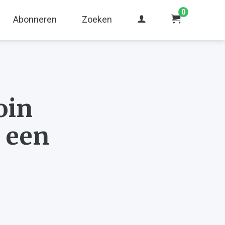
0
Abonneren
Zoeken
oin
 een