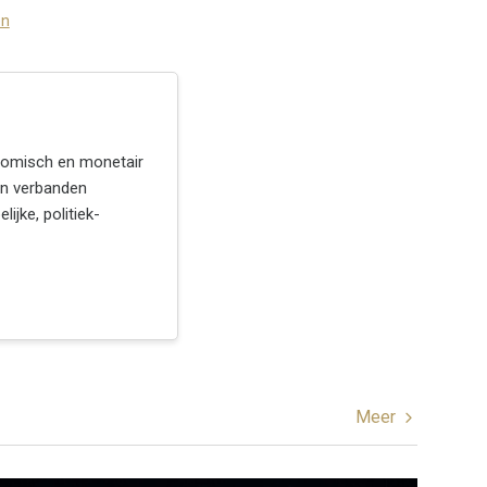
en
conomisch en monetair
gen verbanden
ijke, politiek-
Meer