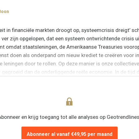
Boon
teit in financiële markten droogt op, systeemcrisis dreigt’ s
ver zijn opgelopen, dat een systeem ontwrichtende crisis uit
mt omdat staatsleningen, de Amerikaanse Treasuries voorop
enst doen als onderpand om nieuw krediet te creëren voor i
e leningen door te rollen. Op deze manier is onze collectiev
er gegroeid dan de onderliggende reële economie. In de tijd 
idsrente van de Fed verhoogde naar 21%, was de omvang van
Abonneer en krijg toegang tot alle analyses op Geotrendlines
Abonneer al vanaf €49,95 per maand