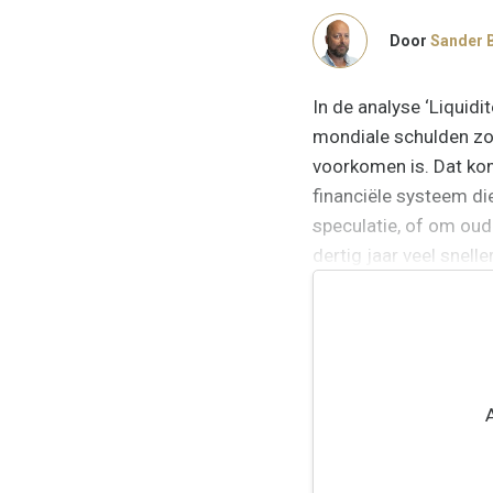
Door
Sander 
In de analyse ‘Liquidi
mondiale schulden zo 
voorkomen is. Dat ko
financiële systeem di
speculatie, of om oud
dertig jaar veel snell
Paul Volcker de bele