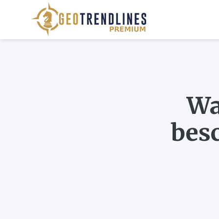
Wa
bes