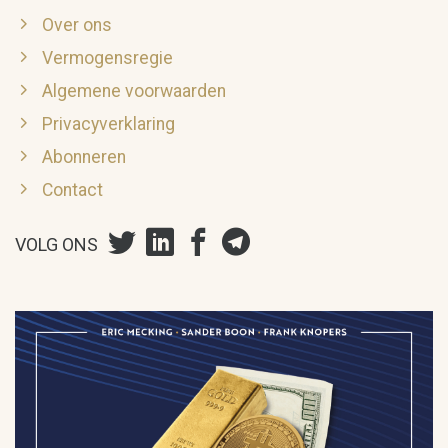
Over ons
Vermogensregie
Algemene voorwaarden
Privacyverklaring
Abonneren
Contact
VOLG ONS