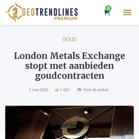
0
GOUD
London Metals Exchange
stopt met aanbieden
goudcontracten
2 mei 2022
1.439
Print dit artikel