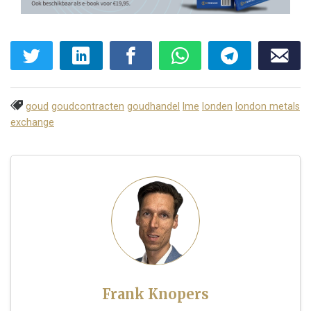
goud
goudcontracten
goudhandel
lme
londen
london metals
exchange
Frank Knopers