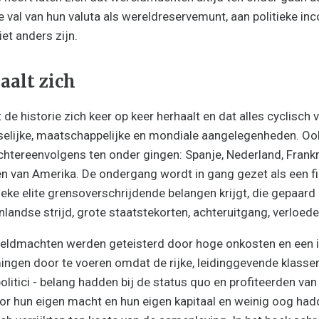
e val van hun valuta als wereldreservemunt, aan politieke in
iet anders zijn.
aalt zich
 de historie zich keer op keer herhaalt en dat alles cyclisch v
elijke, maatschappelijke en mondiale aangelegenheden. Ook
htereenvolgens ten onder gingen: Spanje, Nederland, Frankri
n van Amerika. De ondergang wordt in gang gezet als een fi
eke elite grensoverschrijdende belangen krijgt, die gepaard 
nlandse strijd, grote staatstekorten, achteruitgang, verloed
eldmachten werden geteisterd door hoge onkosten en een in
ngen door te voeren omdat de rijke, leidinggevende klassen 
olitici - belang hadden bij de status quo en profiteerden va
or hun eigen macht en hun eigen kapitaal en weinig oog ha