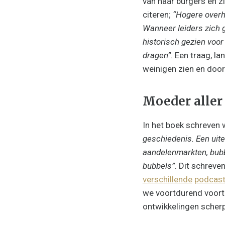
van haar burgers en z
citeren;
“Hogere overh
Wanneer leiders zich g
historisch gezien voor
dragen”.
Een traag, la
weinigen zien en doo
Moeder aller
In het boek schreven 
geschiedenis. Een uite
aandelenmarkten, bubb
bubbels”
. Dit schreve
verschillende
podcas
we voortdurend voortb
ontwikkelingen scherp