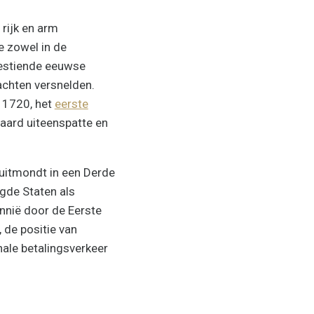
rijk en arm
e zowel in de
zestiende eeuwse
achten versnelden.
n 1720, het
eerste
raard uiteenspatte en
 uitmondt in een Derde
igde Staten als
nnië door de Eerste
 de positie van
nale betalingsverkeer