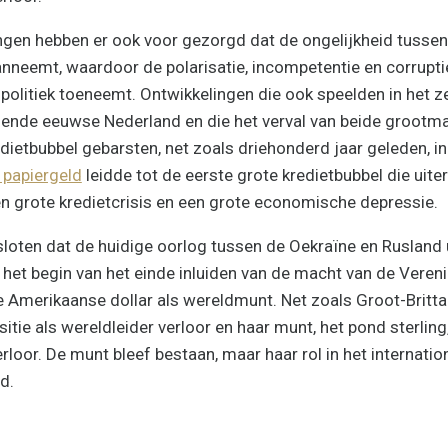
ngen hebben er ook voor gezorgd dat de ongelijkheid tussen 
neemt, waardoor de polarisatie, incompetentie en corrupti
 politiek toeneemt. Ontwikkelingen die ook speelden in het 
tiende eeuwse Nederland en die het verval van beide grootm
edietbubbel gebarsten, net zoals driehonderd jaar geleden, i
 papiergeld
leidde tot de eerste grote kredietbubbel die uite
 grote kredietcrisis en een grote economische depressie.
gesloten dat de huidige oorlog tussen de Oekraïne en Rusland
 het begin van het einde inluiden van de macht van de Veren
e Amerikaanse dollar als wereldmunt. Net zoals Groot-Britta
tie als wereldleider verloor en haar munt, het pond sterling,
loor. De munt bleef bestaan, maar haar rol in het internatio
d.