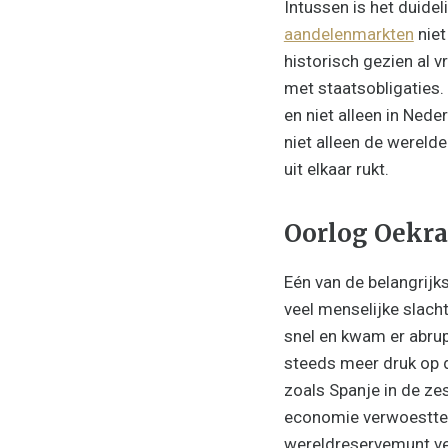
Intussen is het duidel
aandelenmarkten
niet
historisch gezien al v
met staatsobligaties. 
en niet alleen in Nede
niet alleen de werel
uit elkaar rukt.
Oorlog Oekra
Eén van de belangrijks
veel menselijke slacht
snel en kwam er abrup
steeds meer druk op 
zoals Spanje in de z
economie verwoestte, 
wereldreservemunt ve