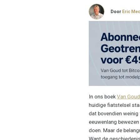
Door
Eric Me
In ons boek
Van Goud 
huidige fiatstelsel st
dat bovendien weinig t
eeuwenlang bewezen en
doen. Maar de belangri
Want de geschiedenis 