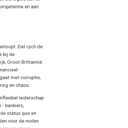
competentie en aan
erloopt. Dat cycli de
 bij de
jk, Groot-Brittannië
nancieel-
gaat met corruptie,
ering en chaos.
flexibel leiderschap
- bankiers,
n de status quo en
dden voor de noden