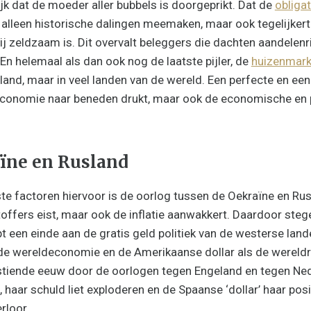
ijk dat de moeder aller bubbels is doorgeprikt. Dat de
obliga
 alleen historische dalingen meemaken, maar ook tegelijkert
rij zeldzaam is. Dit overvalt beleggers die dachten aandelen
En helemaal als dan ook nog de laatste pijler, de
huizenmark
rland, maar in veel landen van de wereld. Een perfecte en ee
deconomie naar beneden drukt, maar ook de economische en 
ïne en Rusland
te factoren hiervoor is de oorlog tussen de Oekraïne en Rusl
offers eist, maar ook de inflatie aanwakkert. Daardoor stege
t een einde aan de gratis geld politiek van de westerse land
de wereldeconomie en de Amerikaanse dollar als de wereld
estiende eeuw door de oorlogen tegen Engeland en tegen Ne
haar schuld liet exploderen en de Spaanse ‘dollar’ haar posi
rloor.