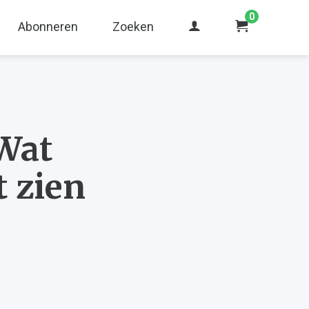
0
Abonneren
Zoeken
 Wat
t zien