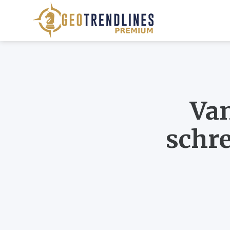
Van
schre