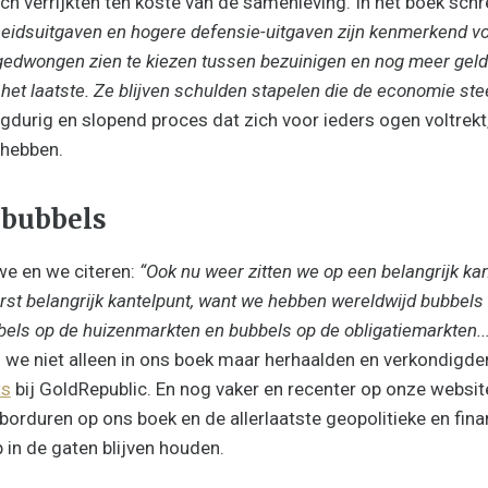
ich verrijkten ten koste van de samenleving. In het boek sch
eidsuitgaven en hogere defensie-uitgaven zijn kenmerkend vo
edwongen zien te kiezen tussen bezuinigen en nog meer geld u
 het laatste. Ze blijven schulden stapelen die de economie ste
ngdurig en slopend proces dat zich voor ieders ogen voltrekt
rhebben.
 bubbels
we en we citeren:
“Ook nu weer zitten we op een belangrijk kan
rst belangrijk kantelpunt, want we hebben wereldwijd bubbels
els op de huizenmarkten en bubbels op de obligatiemarkten...
n we niet alleen in ons boek maar herhaalden en verkondigde
ts
bij GoldRepublic. En nog vaker en recenter op onze websit
orduren op ons boek en de allerlaatste geopolitieke en fi
 in de gaten blijven houden.