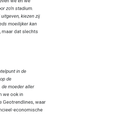
reven we en we
or zo’n stadium.
itgeven, kiezen zij
eds moeilijker kan
, maar dat slechts
telpunt in de
 op de
 de moeder aller
n we ook in
e Geotrendlines, waar
nancieel-economische