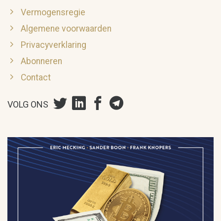
Vermogensregie
Algemene voorwaarden
Privacyverklaring
Abonneren
Contact
VOLG ONS