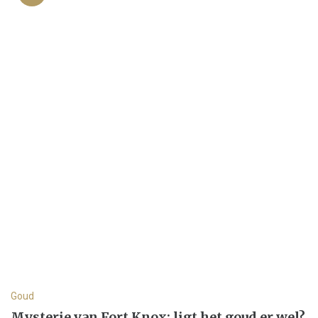
Goud
Mysterie van Fort Knox: ligt het goud er wel?