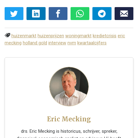
huizenmarkt
huizenprijzen
woningmarkt
kredietcrisis
eric
mecking
holland gold
interview
nvm
kwartaalcijfers
Eric Mecking
drs. Eric Mecking is historicus, schrijver, spreker,