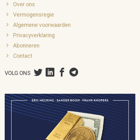
Over ons
Vermogensregie
Algemene voorwaarden
Privacyverklaring
Abonneren
Contact
VOLG ONS