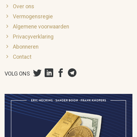
Over ons
Vermogensregie
Algemene voorwaarden
Privacyverklaring
Abonneren
Contact
VOLG ONS