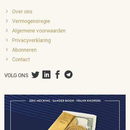
Over ons
Vermogensregie
Algemene voorwaarden
Privacyverklaring
Abonneren
Contact
VOLG ONS