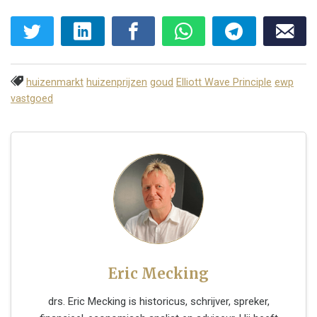
huizenmarkt
huizenprijzen
goud
Elliott Wave Principle
ewp
vastgoed
Eric Mecking
drs. Eric Mecking is historicus, schrijver, spreker,