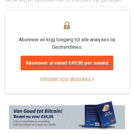
dat de prijzen sindsdien met 33,9 procent zijn gestegen.
‘Het moest er een keer van komen’, aldus het CBS en ‘Zeker
op een markt waar de onderliggende...
Abonneer en krijg toegang tot alle analyses op
Geotrendlines.
Abonneer al vanaf €49,95 per maand
Inloggen voor abonnees »