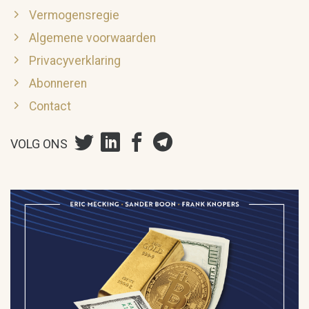
Vermogensregie
Algemene voorwaarden
Privacyverklaring
Abonneren
Contact
VOLG ONS