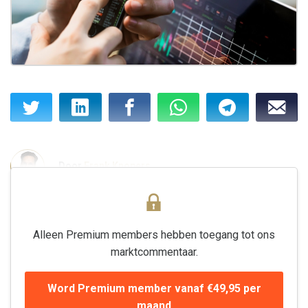
Door
Frank Knopers
Alleen Premium members hebben toegang tot ons
marktcommentaar.
Word Premium member vanaf €49,95 per
maand