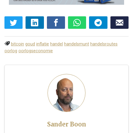
bitcoin
goud
inflatie
handel
handelsmunt
handelsroutes
oorlog
oorlogseconomie
Sander Boon