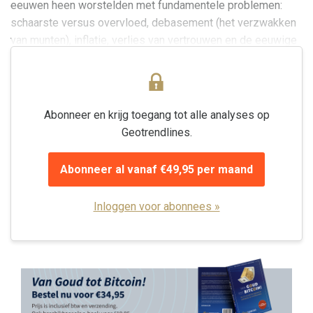
eeuwen heen worstelden met fundamentele problemen:
schaarste versus overvloed, debasement (het verzwakken
van munten), inflatie, verlies van vertrouwen en de eeuwige
spanning tussen...
Abonneer en krijg toegang tot alle analyses op
Geotrendlines.
Abonneer al vanaf €49,95 per maand
Inloggen voor abonnees »