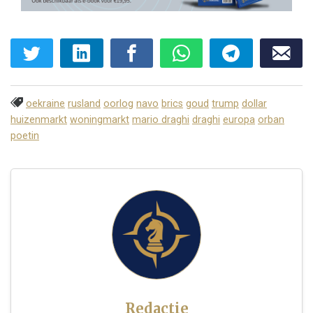
oekraine
rusland
oorlog
navo
brics
goud
trump
dollar
huizenmarkt
woningmarkt
mario draghi
draghi
europa
orban
poetin
Redactie