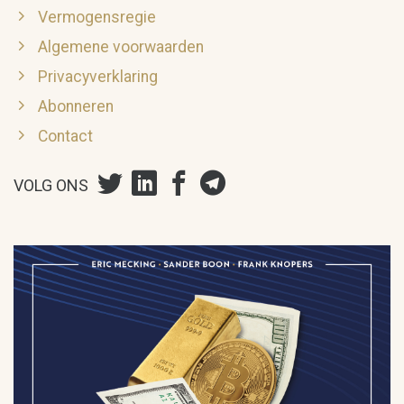
Vermogensregie
Algemene voorwaarden
Privacyverklaring
Abonneren
Contact
VOLG ONS