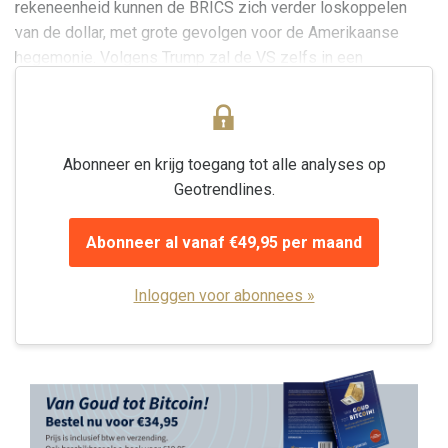
rekeneenheid kunnen de BRICS zich verder loskoppelen
van de dollar, met grote gevolgen voor de Amerikaanse
hegemonie. Volgens Trump zal de VS zelfs in een
derdewereldland veranderen als de dollar haar status als...
Abonneer en krijg toegang tot alle analyses op
Geotrendlines.
Abonneer al vanaf €49,95 per maand
Inloggen voor abonnees »