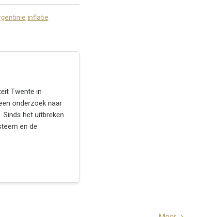
rgentinie
inflatie
eit Twente in
een onderzoek naar
. Sinds het uitbreken
ysteem en de
Meer