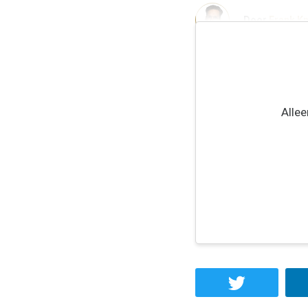
Door
Frank K
Alle