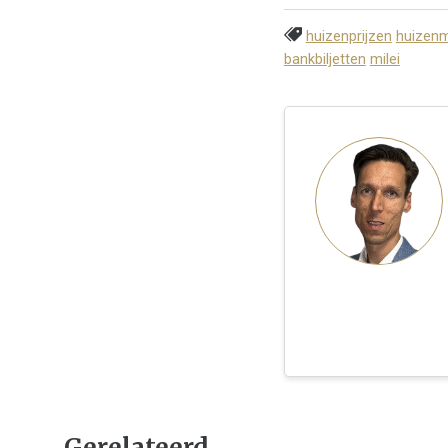
huizenprijzen
huizenm
bankbiljetten
milei
Gerelateerd