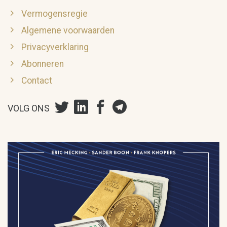
Vermogensregie
Algemene voorwaarden
Privacyverklaring
Abonneren
Contact
VOLG ONS