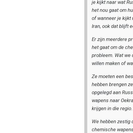
je kijkt naar wat R
het nou gaat om hu
of wanneer je kij
Iran, ook dat blijft
Er zijn meerdere p
het gaat om de chem
probleem. Wat we do
willen maken of wat
Ze moeten een bes
hebben brengen ze 
opgelegd aan Russ
wapens naar Oekraï
krijgen in die regio.
We hebben zestig d
chemische wapens z