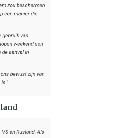
 hem zou beschermen
op een manier die
e gebruik van
elopen weekend een
 de aanval in
 ons bewust zijn van
is."
sland
de VS en Rusland. Als