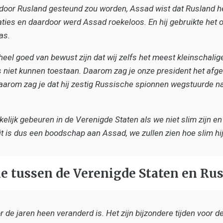
j door Rusland gesteund zou worden, Assad wist dat Rusland
aties en daardoor werd Assad roekeloos. En hij gebruikte het 
as.
eel goed van bewust zijn dat wij zelfs het meest kleinschalig
niet kunnen toestaan. Daarom zag je onze president het afg
daarom zag je dat hij zestig Russische spionnen wegstuurde na
elijk gebeuren in de Verenigde Staten als we niet slim zijn en
it is dus een boodschap aan Assad, we zullen zien hoe slim hij 
ie tussen de Verenigde Staten en Ru
or de jaren heen veranderd is. Het zijn bijzondere tijden voor 