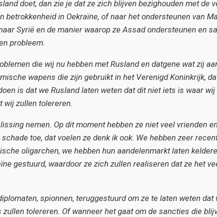
usland doet, dan zie je dat ze zich blijven bezighouden met de 
n betrokkenheid in Oekraïne, of naar het ondersteunen van M
kt naar Syrië en de manier waarop ze Assad ondersteunen en
 een probleem.
roblemen die wij nu hebben met Rusland en datgene wat zij aan
ische wapens die zijn gebruikt in het Verenigd Koninkrijk, da
en is dat we Rusland laten weten dat dit niet iets is waar wij
 wij zullen tolereren.
lissing nemen.
Op dit moment hebben ze niet veel vrienden en
schade toe, dat voelen ze denk ik ook. We hebben zeer recen
ische oligarchen, we hebben hun aandelenmarkt laten kelder
ne gestuurd, waardoor ze zich zullen realiseren dat ze het v
iplomaten, spionnen, teruggestuurd om ze te laten weten dat
ullen tolereren. Of wanneer het gaat om de sancties die blij