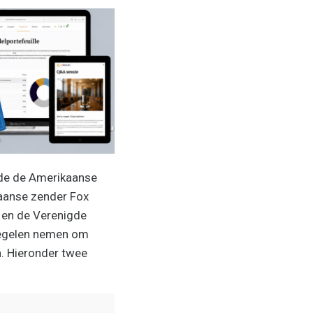
rde de Amerikaanse
kaanse zender Fox
d en de Verenigde
regelen nemen om
n. Hieronder twee