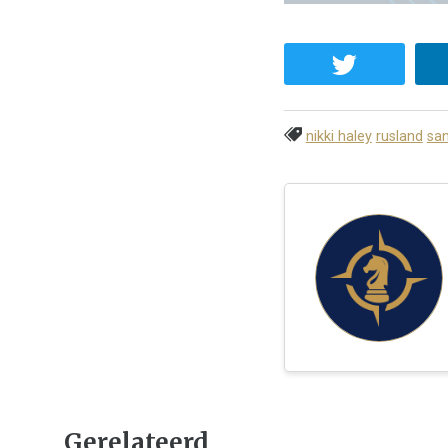
nikki haley
rusland
san
Gerelateerd