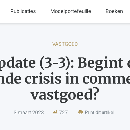
Publicaties
Modelportefeuille
Boeken
VASTGOED
pdate (3-3): Begint 
nde crisis in comme
vastgoed?
3 maart 2023
727
Print dit artikel