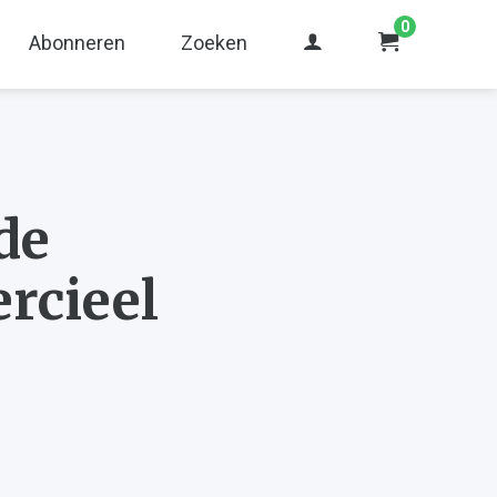
0
Abonneren
Zoeken
de
rcieel