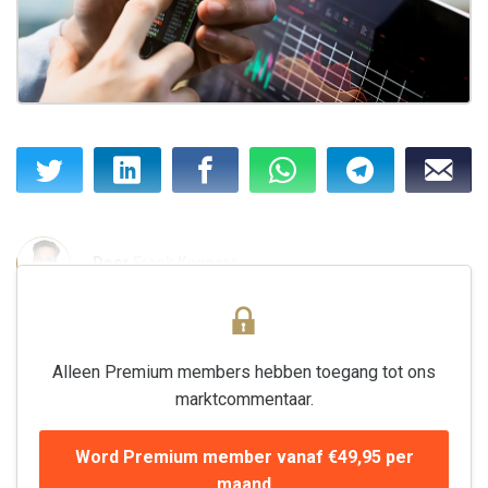
Door
Frank Knopers
Alleen Premium members hebben toegang tot ons
marktcommentaar.
Word Premium member vanaf €49,95 per
maand