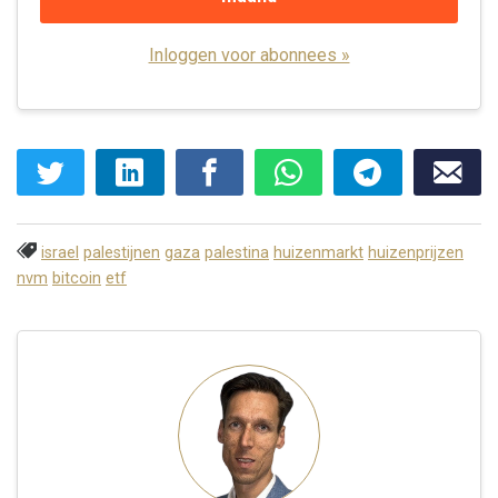
Inloggen voor abonnees »
israel
palestijnen
gaza
palestina
huizenmarkt
huizenprijzen
nvm
bitcoin
etf