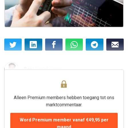
Door
Frank Knopers
Alleen Premium members hebben toegang tot ons
marktcommentaar.
Word Premium member vanaf €49,95 per
maand