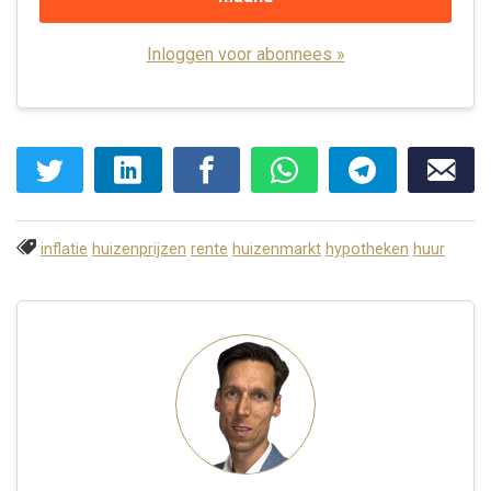
Inloggen voor abonnees »
inflatie
huizenprijzen
rente
huizenmarkt
hypotheken
huur