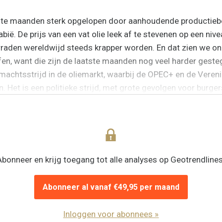
aatste maanden sterk opgelopen door aanhoudende productieb
ië. De prijs van een vat olie leek af te stevenen op een nive
oorraden wereldwijd steeds krapper worden. En dat zien we on
fen, want die zijn de laatste maanden nog veel harder gesteg
 machtsstrijd in de oliemarkt, waarbij de OPEC+ en de Vereni
. Het is een politieke strijd, met grote gevolgen voor burger
eën worden hard geraakt, omdat die nog altijd zeer afhanke
Abonneer en krijg toegang tot alle analyses op Geotrendlines
Abonneer al vanaf €49,95 per maand
Inloggen voor abonnees »