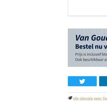
olie
oliecrisis
opec
Sa