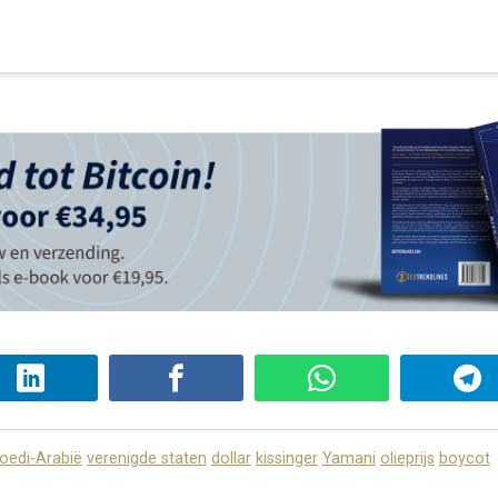
oedi-Arabië
verenigde staten
dollar
kissinger
Yamani
olieprijs
boycot