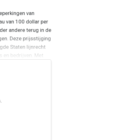
eperkingen van
au van 100 dollar per
der andere terug in de
en. Deze prijsstijging
gde Staten lijnrecht
s en bedrijven. Met
lijk...
.