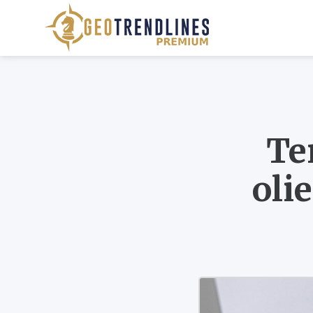
Te
oli