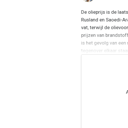
De olieprijs is de l
Rusland en Saoedi-Arab
vat, terwijl de oliev
prijzen van brandstof
is het gevolg van een
tegenover elkaar staan
name Europese economi