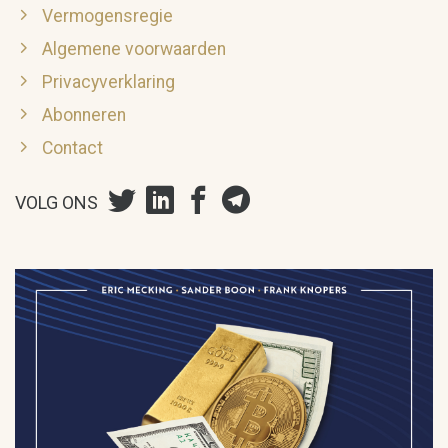
Vermogensregie
Algemene voorwaarden
Privacyverklaring
Abonneren
Contact
VOLG ONS