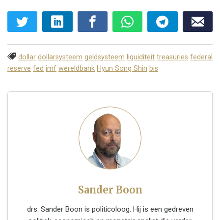
dollar
dollarsysteem
geldsysteem
liquiditeit
treasuries
federal
reserve
fed
imf
wereldbank
Hyun Song Shin
bis
Sander Boon
drs. Sander Boon is politicoloog. Hij is een gedreven