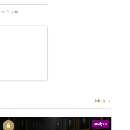
ergiftiging
Meer
analyse