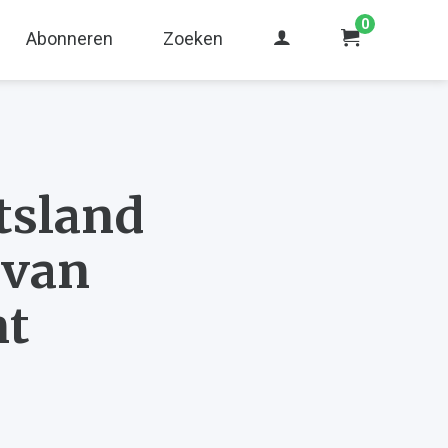
0
Abonneren
Zoeken
tsland
 van
nt