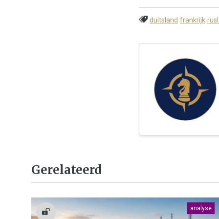
duitsland
frankrijk
rus
Gerelateerd
analyse