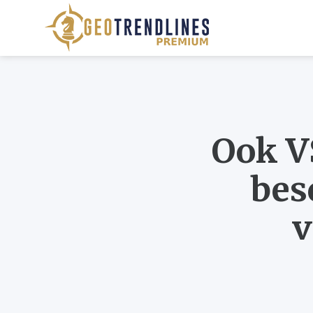
Ook V
bes
v