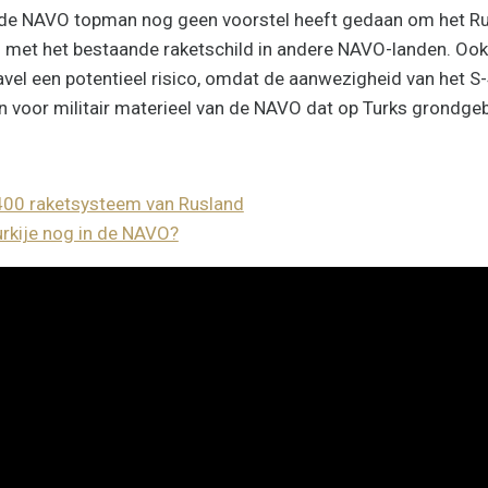
s de NAVO topman nog geen voorstel heeft gedaan om het R
 met het bestaande raketschild in andere NAVO-landen. Ook
avel een potentieel risico, omdat de aanwezigheid van het 
 voor militair materieel van de NAVO dat op Turks grondgeb
-400 raketsysteem van Rusland
Turkije nog in de NAVO?