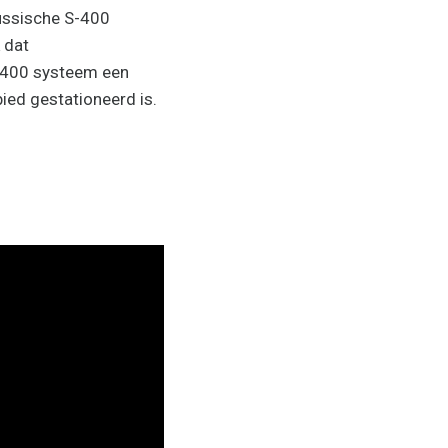
ussische S-400
 dat
S-400 systeem een
ied gestationeerd is.