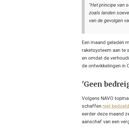
"Het principe van s
zoals landen soever
van de gevolgen van
Een maand geleden ma
raketsysteem aan te 
en omdat de verhoudin
de ontwikkelingen in O
'Geen bedrei
Volgens NAVO topman 
schaffen
niet bedoel
eerder deze maand zei 
aanschaf van een verg