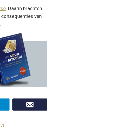
yse
. Daarin brachten
e consequenties van
.
vs