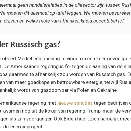
helemaal geen handelsrelaties in de oliesector zijn tussen Rus
We moeten dit allemaal op tafel leggen. We moeten bespreke
 drijven en welke mate van afhankelijkheid acceptabel is."
er Russisch gas?
robeert Merkel een opening te vinden in een zeer gevoelige 
lt. De Amerikaanse regering is fel tegen de aanleg van de n
ropa daarmee te afhankelijk zou worden van Russisch gas. E
n van meer goedkope en betrouwbare energie, terwijl Rusl
hankelijk wordt van gasdoorvoer via Polen en Oekraïne.
merikaanse regering met
nieuwe sancties
tegen bedrijven d
 kwamen nog uit de koker van regering Trump, maar de verw
lgen als zijn voorganger. Ook Biden heeft zich namelijk mee
r dit energieproject.