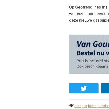
Op Geotrendlines Ins
we onze abonnees op 
deze nieuwe gaspijple
aardgas
biden
duitsla