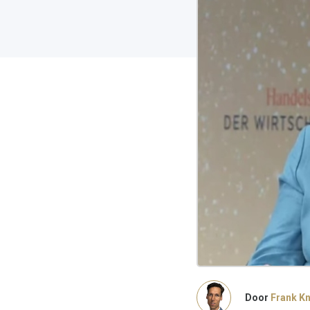
Door
Frank K