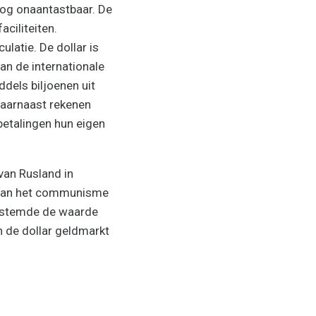
nog onaantastbaar. De
aciliteiten.
ulatie. De dollar is
an de internationale
ddels biljoenen uit
Daarnaast rekenen
betalingen hun eigen
van Rusland in
l van het communisme
nk stemde de waarde
 de dollar geldmarkt