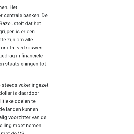
nen. Het
r centrale banken. De
azel, stelt dat het
grijpen is er een
te zijn om alle
g, omdat vertrouwen
gedrag in financiële
en staatsleningen tot
S steeds vaker ingezet
ollar is daardoor
itieke doelen te
nde landen kunnen
ig voorzitter van de
stelling moet nemen
 met de VS.