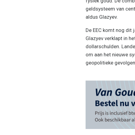
fysiek goud. De comb
geldsysteem van centra
aldus Glazyev.
De EEC komt nog dit ja
Glazyev verklapt in he
dollarschulden. Lande
om aan het nieuwe sys
geopolitieke gevolgen