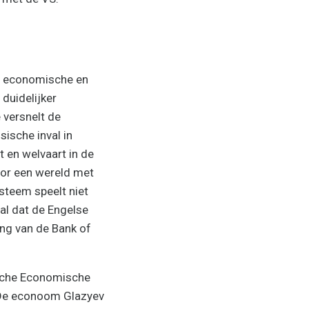
De economische en
duidelijker
 versnelt de
ische inval in
 en welvaart in de
or een wereld met
steem speelt niet
 al dat de Engelse
ng van de Bank of
ische Economische
. De econoom Glazyev