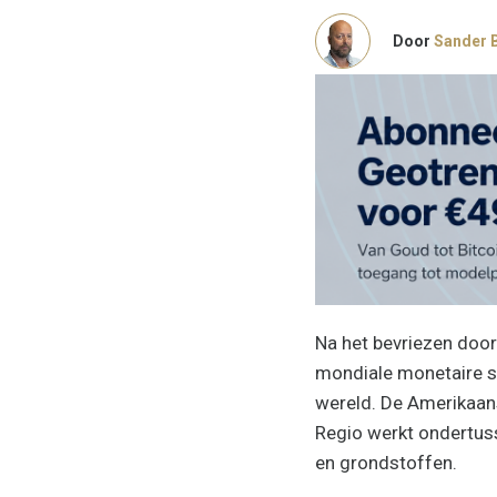
Door
Sander 
Na h
et bevriezen door
mondiale monetaire sy
wereld.
De Amerikaanse
Regio werkt ondertus
en grondstoffen.