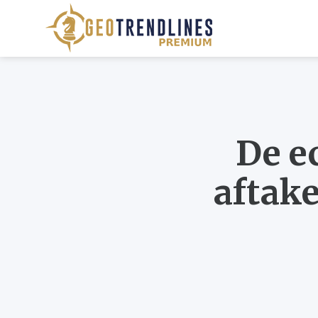
De e
aftak