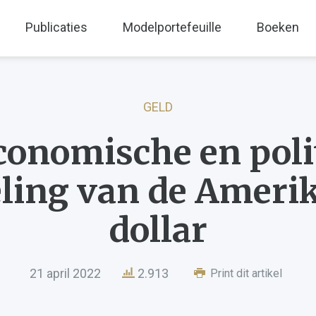
Publicaties
Modelportefeuille
Boeken
GELD
conomische en poli
eling van de Ameri
dollar
21 april 2022
2.913
Print dit artikel