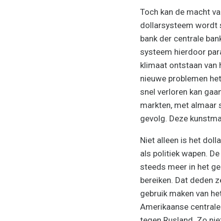
Toch kan de macht van
dollarsysteem wordt 
bank der centrale bank
systeem hierdoor pa
klimaat ontstaan van 
nieuwe problemen het 
snel verloren kan gaan
markten, met almaar s
gevolg. Deze kunstmati
Niet alleen is het do
als politiek wapen. D
steeds meer in het ge
bereiken. Dat deden z
gebruik maken van he
Amerikaanse centrale 
tegen Rusland. Zo nie