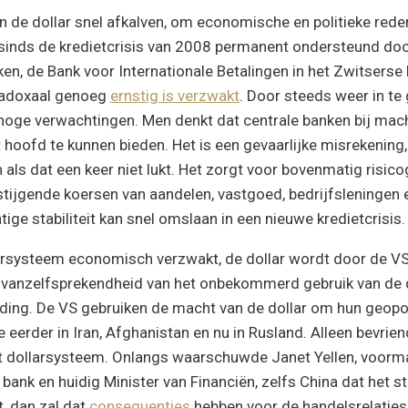
 de dollar snel afkalven, om economische en politieke rede
sinds de kredietcrisis van 2008 permanent ondersteund doo
en, de Bank voor Internationale Betalingen in het Zwitserse B
radoxaal genoeg
ernstig is verzwakt
. Door steeds weer in te 
hoge verwachtingen. Men denkt dat centrale banken bij mach
hoofd te kunnen bieden. Het is een gevaarlijke misrekenin
 als dat een keer niet lukt. Het zorgt voor bovenmatig risico
tijgende koersen van aandelen, vastgoed, bedrijfsleningen 
ge stabiliteit kan snel omslaan in een nieuwe kredietcrisis.
llarsysteem economisch verzwakt, de dollar wordt door de V
e vanzelfsprekendheid van het onbekommerd gebruik van de d
ding. De VS gebruiken de macht van de dollar om hun geopol
e eerder in Iran, Afghanistan en nu in Rusland. Alleen bevrie
t dollarsysteem. Onlangs waarschuwde Janet Yellen, voormal
bank en huidig Minister van Financiën, zelfs China dat het 
t, dan zal dat
consequenties
hebben voor de handelsrelaties