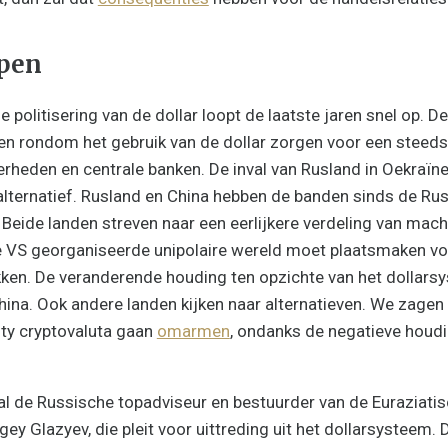
apen
 politisering van de dollar loopt de laatste jaren snel op. 
gen rondom het gebruik van de dollar zorgen voor een steeds 
rheden en centrale banken. De inval van Rusland in Oekraïne
alternatief. Rusland en China hebben de banden sinds de Russ
Beide landen streven naar een eerlijkere verdeling van macht
 VS georganiseerde unipolaire wereld moet plaatsmaken vo
en. De veranderende houding ten opzichte van het dollarsy
China. Ook andere landen kijken naar alternatieven. We zagen
ity cryptovaluta gaan
omarmen
, ondanks de negatieve houdi
ral de Russische topadviseur en bestuurder van de Euraziat
ey Glazyev, die pleit voor uittreding uit het dollarsysteem