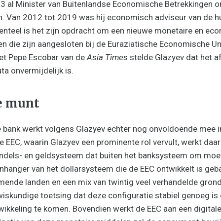
3 al Minister van Buitenlandse Economische Betrekkingen o
in. Van 2012 tot 2019 was hij economisch adviseur van de h
enteel is het zijn opdracht om een nieuwe monetaire en ec
n die zijn aangesloten bij de Euraziatische Economische Un
et Pepe Escobar van de
Asia Times
stelde Glazyev dat het a
ta onvermijdelijk is.
e munt
 bank werkt volgens Glazyev echter nog onvoldoende mee in
e EEC, waarin Glazyev een prominente rol vervult, werkt daar
handels- en geldsysteem dat buiten het banksysteem om moe
nhanger van het dollarsysteem die de EEC ontwikkelt is ge
mende landen en een mix van twintig veel verhandelde gron
 wiskundige toetsing dat deze configuratie stabiel genoeg is
wikkeling te komen. Bovendien werkt de EEC aan een digital