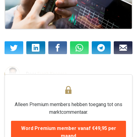
Door
Frank Knopers
Alleen Premium members hebben toegang tot ons
marktcommentaar.
Word Premium member vanaf €49,95 per
maand