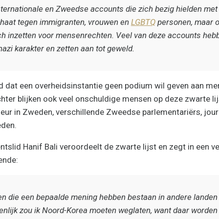
ternationale en Zweedse accounts die zich bezig hielden met
 haat tegen immigranten, vrouwen en
LGBTQ
personen, maar o
ich inzetten voor mensenrechten. Veel van deze accounts heb
azi karakter en zetten aan tot geweld.
nd dat een overheidsinstantie geen podium wil geven aan me
chter blijken ook veel onschuldige mensen op deze zwarte lij
ur in Zweden, verschillende Zweedse parlementariërs, jour
eden.
slid Hanif Bali veroordeelt de zwarte lijst en zegt in een v
ende:
en die een bepaalde mening hebben bestaan in andere landen 
enlijk zou ik Noord-Korea moeten weglaten, want daar worden