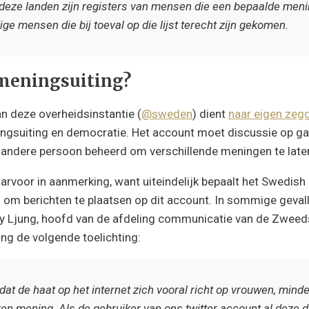
deze landen zijn registers van mensen die een bepaalde men
e mensen die bij toeval op die lijst terecht zijn gekomen.
 meningsuiting?
an deze overheidsinstantie (
@sweden
) dient
naar eigen zeg
ningsuiting en democratie. Het account moet discussie op g
 andere persoon beheerd om verschillende meningen te late
arvoor in aanmerking, want uiteindelijk bepaalt het Swedish 
s om berichten te plaatsen op dit account. In sommige gevall
y Ljung, hoofd van de afdeling communicatie van de Zweeds
ing de volgende toelichting:
at de haat op het internet zich vooral richt op vrouwen, mi
en mening. Als de gebruiker van ons twitter account al deze 