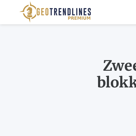
Zwee
blok