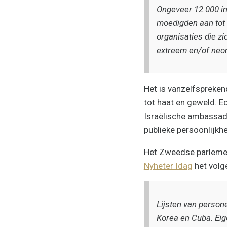
Ongeveer 12.000 in
moedigden aan tot
organisaties die z
extreem en/of neon
Het is vanzelfspreke
tot haat en geweld. E
Israëlische ambassade
publieke persoonlijkh
Het Zweedse parlement
Nyheter Idag
het volg
Lijsten van person
Korea en Cuba. Eig