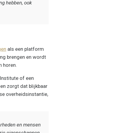
ing hebben, ook
gen
als een platform
ang brengen en wordt
n horen.
Institute of een
en zorgt dat blijkbaar
e overheidsinstantie,
nderheden en mensen
drie eigenschappen