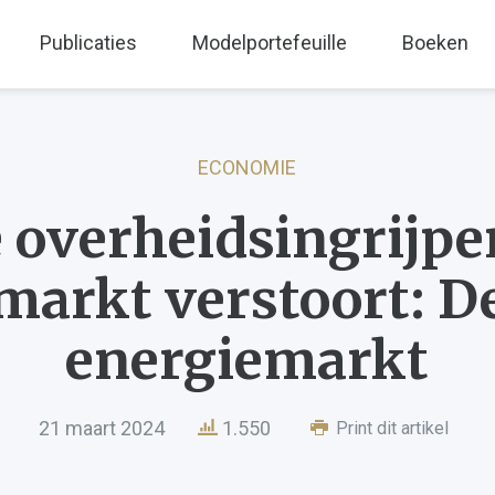
Publicaties
Modelportefeuille
Boeken
ECONOMIE
 overheidsingrijpe
markt verstoort: D
energiemarkt
21 maart 2024
1.550
Print dit artikel