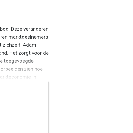
nbod. Deze veranderen
ceren marktdeelnemers
rt zichzelf. Adam
Hand. Het zorgt voor de
 de toegevoegde
oorbeelden zien hoe
markteconomie In
.