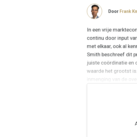
Door
Frank K
In een vrije marktec
continu door input v
met elkaar, ook al ken
Smith beschreef dit pr
juiste coördinatie en
waarde het grootst is
inmenging van de over
een...