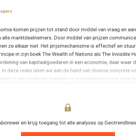
nopers
onomie komen prijzen tot stand door middel van vraag en aa
an alle marktdeelnemers. Door middel van prijzen communi
nen ze elkaar niet. Het prijsmechanisme is effectief en stuu
incipe in zijn boek The Wealth of Nations als The Invisible 
 ordening van kapitaalgoederen in een economie, daar waar
. In deze reeks laten we aan de hand van diverse concrete v
heid in verschillende markten voor problemen zorgt.Vrije 
Abonneer en krijg toegang tot alle analyses op Geotrendlines