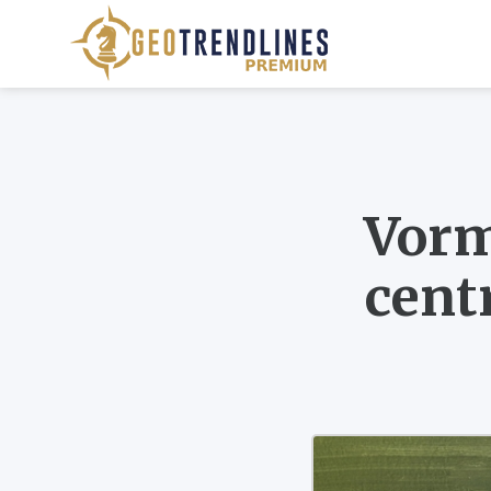
Vorm
cent