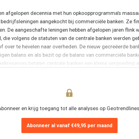
en afgelopen decennia met hun opkoopprogramma’s massaal
bedrijfsleningen aangekocht bij commerciële banken. Ze fi
en. De aangeschafte leningen hebben afgelopen jaren flink w
 die volgens de statuten van de centrale banken werden ge
 of over te hevelen naar overheden. De nieuw gecreëerde ban
eigen balans en als bezit op de balans van commerciële bank
ankreserves betalen centrale banken een kleine vergoeding
e...
Abonneer en krijg toegang tot alle analyses op Geotrendlines
Abonneer al vanaf €49,95 per maand