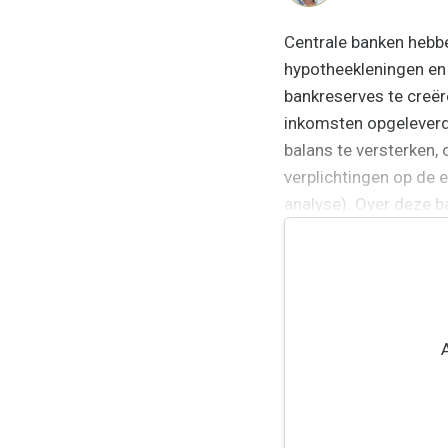
Centrale banken hebb
hypotheekleningen en 
bankreserves te creër
inkomsten opgeleverd,
balans te versterken,
verplichtingen op de 
analyse). Over deze b
banken, in de Verenigd