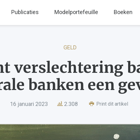
Publicaties
Modelportefeuille
Boeken
GELD
t verslechtering b
rale banken een ge
16 januari 2023
2.308
Print dit artikel