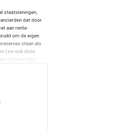
 staatsleningen,
nancierden dat door
at aan rente-
bruikt om de eigen
kreserves staan als
en (zie ook deze
 aan commerciële
.