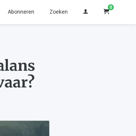
0
Abonneren
Zoeken
alans
vaar?