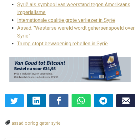
Syrië als symbool van weerstand tegen Amerikaans
imperialisme
Internationale coalitie grote verliezer in Syrië
Assad: “Westerse wereld wordt gehersenspoeld over
Syrië”
Trump stopt bewapening rebellen in Syrië
assad
oorlog
qatar
syrie