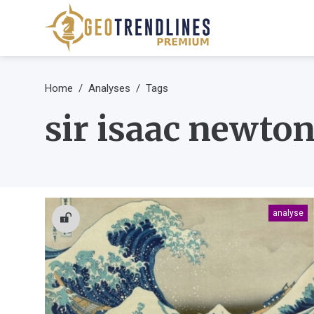
Home
Analyses
Tags
sir isaac newto
analyse