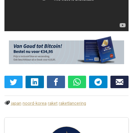
japan
noord-korea
raket
raketlancering