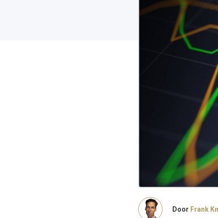
Door
Frank K