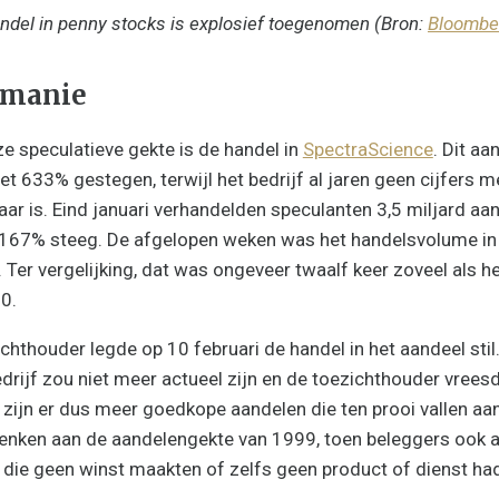
ndel in penny stocks is explosief toegenomen (Bron:
Bloombe
 manie
e speculatieve gekte is de handel in
SpectraScience
. Dit aa
met 633% gestegen, terwijl het bedrijf al jaren geen cijfers m
ar is. Eind januari verhandelden speculanten 3,5 miljard aand
 167% steeg. De afgelopen weken was het handelsvolume in 
. Ter vergelijking, dat was ongeveer twaalf keer zoveel als 
0.
hthouder legde op 10 februari de handel in het aandeel stil
edrijf zou niet meer actueel zijn en de toezichthouder vrees
o zijn er dus meer goedkope aandelen die ten prooi vallen aa
enken aan de aandelengekte van 1999, toen beleggers ook al
 die geen winst maakten of zelfs geen product of dienst ha