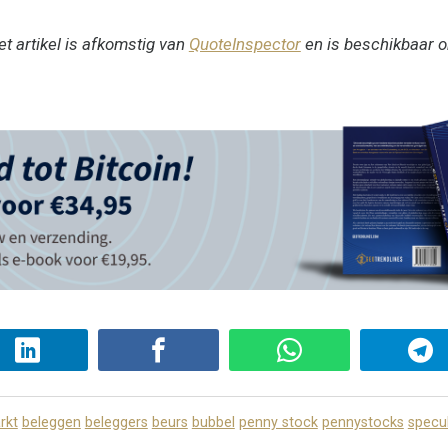
t artikel is afkomstig van
QuoteInspector
en is beschikbaar 
rkt
beleggen
beleggers
beurs
bubbel
penny stock
pennystocks
specu