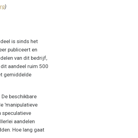
rg
)
ndeel is sinds het
eer publiceert en
elen van dit bedrijf,
dit aandeel ruim 500
het gemiddelde
. De beschikbare
de 'manipulatieve
n speculatieve
lerlei aandelen
dden. Hoe lang gaat