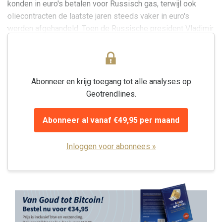
konden in euro's betalen voor Russisch gas, terwijl ook
oliecontracten de laatste jaren steeds vaker in euro's
werden afgehandeld. Toen de Russische president Vladimir
Poetin en de Chinese president Xi Jinping...
Abonneer en krijg toegang tot alle analyses op
Geotrendlines.
Abonneer al vanaf €49,95 per maand
Inloggen voor abonnees »