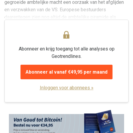
gegroeide ambtelijke macht een oorzaak van het afglijden
en verzwakken van de VS. Europese bestuurders
daarentegen zien nog altijd de ambtelijke piramide als
oplossing voor een stagnerende economie en een...
Abonneer en krijg toegang tot alle analyses op
Geotrendlines.
Abonneer al vanaf €49,95 per maand
Inloggen voor abonnees »