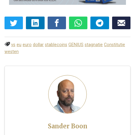
vs
eu
euro
dollar
stablecoins
GENIUS
stagnatie
Constitutie
westen
Sander Boon