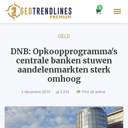
0
GELD
DNB: Opkoopprogramma's
centrale banken stuwen
aandelenmarkten sterk
omhoog
3 december 2019
3.333
Print dit artikel