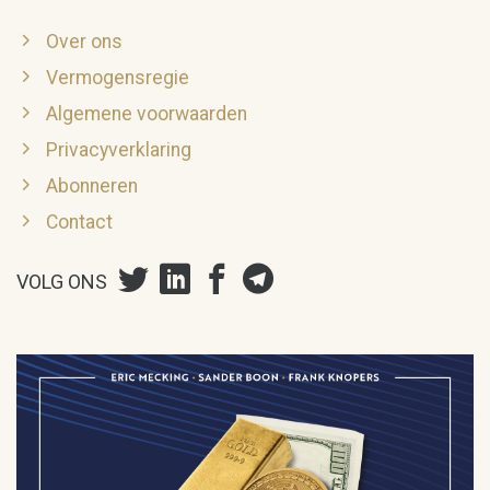
Over ons
Vermogensregie
Algemene voorwaarden
Privacyverklaring
Abonneren
Contact
VOLG ONS