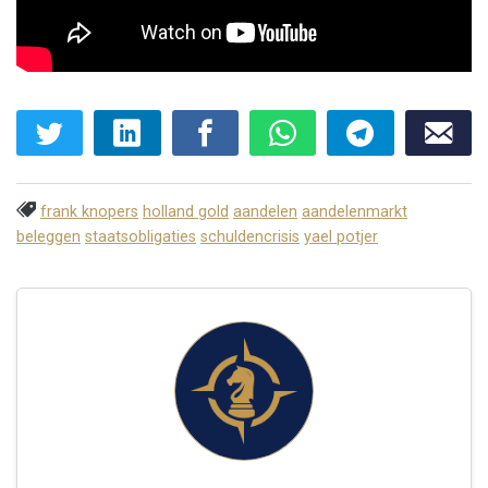
frank knopers
holland gold
aandelen
aandelenmarkt
beleggen
staatsobligaties
schuldencrisis
yael potjer