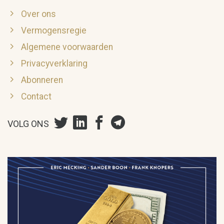
Over ons
Vermogensregie
Algemene voorwaarden
Privacyverklaring
Abonneren
Contact
VOLG ONS