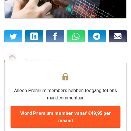
Door
Frank Knopers
Alleen Premium members hebben toegang tot ons
marktcommentaar.
Word Premium member vanaf €49,95 per
maand