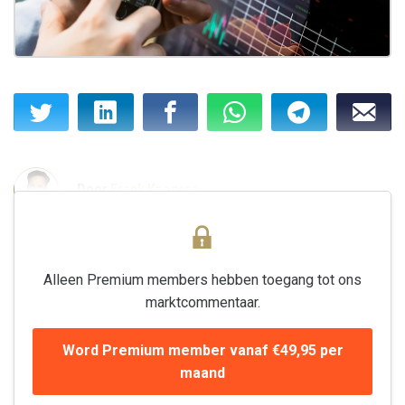
Door
Frank Knopers
Alleen Premium members hebben toegang tot ons
marktcommentaar.
Word Premium member vanaf €49,95 per
maand