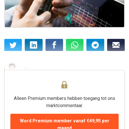
Door
Frank Knopers
Alleen Premium members hebben toegang tot ons
marktcommentaar.
Word Premium member vanaf €49,95 per
maand