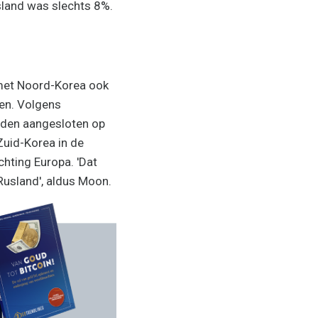
sland was slechts 8%.
 met Noord-Korea ook
en. Volgens
rden aangesloten op
Zuid-Korea in de
chting Europa. 'Dat
usland', aldus Moon.