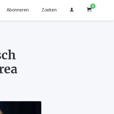
0
Abonneren
Zoeken
sch
rea