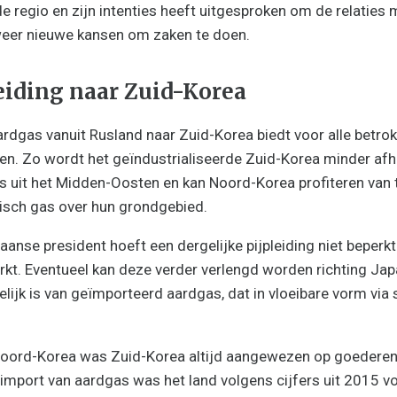
de regio en zijn intenties heeft uitgesproken om de relaties
 weer nieuwe kansen om zaken te doen.
eiding naar Zuid-Korea
aardgas vanuit Rusland naar Zuid-Korea biedt voor alle betro
. Zo wordt het geïndustrialiseerde Zuid-Korea minder afhan
s uit het Midden-Oosten en kan Noord-Korea profiteren van
isch gas over hun grondgebied.
nse president hoeft een dergelijke pijpleiding niet beperkt 
t. Eventueel kan deze verder verlengd worden richting Japa
lijk is van geïmporteerd aardgas, dat in vloeibare vorm vi
 Noord-Korea was Zuid-Korea altijd aangewezen op goederen
 import van aardgas was het land volgens cijfers uit 2015 vo