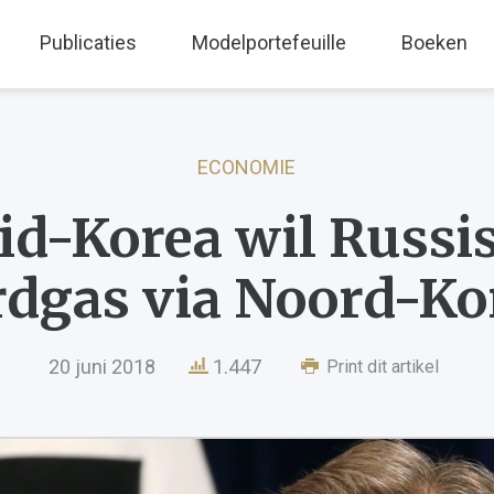
Publicaties
Modelportefeuille
Boeken
ECONOMIE
id-Korea wil Russi
rdgas via Noord-Ko
20 juni 2018
1.447
Print dit artikel