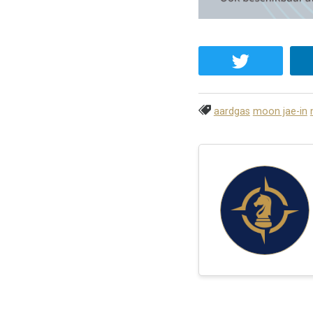
aardgas
moon jae-in