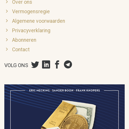
Over ons
Vermogensregie
Algemene voorwaarden
Privacyverklaring
Abonneren
Contact
VOLG ONS