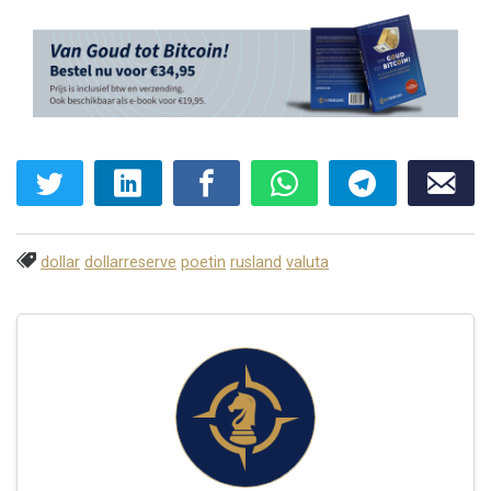
dollar
dollarreserve
poetin
rusland
valuta