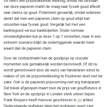
Dit heeft een prijsdrukkende werking, omdat het bestaan
van deze papieren markt de vraag naar fysiek goud afleidt
naar claims op goud. Potentieel gevaarlijk, omdat iedereen
denkt dat men een papieren claim op goud altijd kan
omzetten naar fysiek goud. Vergelijk het met een
banktegoed versus bankbiljetten. Onder normale
omstandigheden kun je deze 1 op 1 omzetten, maar in een
extreem scenario blijkt de onderliggende waarde meer
waard dan de papieren claim.
Door de contractmarkt kan de goudprijs op cruciale
momenten ook gemakkelijk worden beïnvloedt. Of dit nu
wordt gemotiveerd door de wens van handelaren winst te
maken of om de prijsontwikkeling te frustreren doet niet ter
zake. Ook is de papieren prijsvorming niet erg transparant.
Dat bleek afgelopen maart toen de prijs van goudfutures in
New York en de spotprijs in Londen sterk uiteen liepen.
Frank Knopers heeft hierover geschreven in
dit
artikel.
Onderstaande grafieken laten het probleem goed zien: