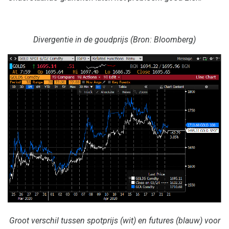
Divergentie in de goudprijs (Bron: Bloomberg)
Groot verschil tussen spotprijs (wit) en futures (blauw) voor