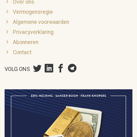
Over ons
Vermogensregie
Algemene voorwaarden
Privacyverklaring
Abonneren
Contact
VOLG ONS