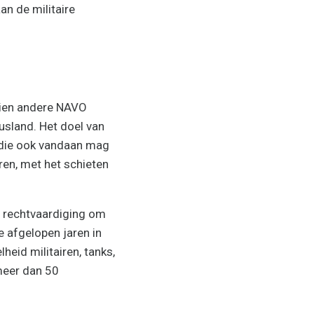
an de militaire
ntien andere NAVO
usland. Het doel van
r die ook vandaan mag
en, met het schieten
s rechtvaardiging om
e afgelopen jaren in
eid militairen, tanks,
meer dan 50