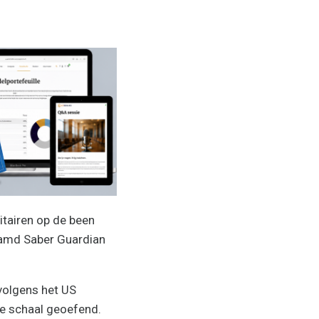
tairen op de been
naamd Saber Guardian
volgens het US
te schaal geoefend.