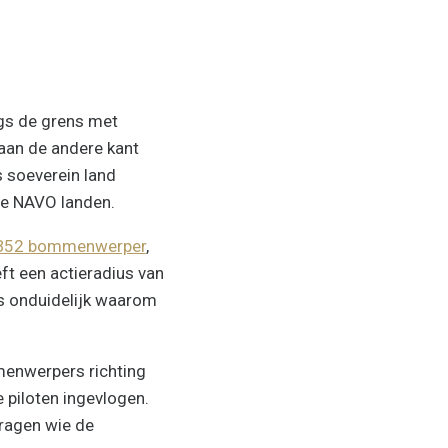
gs de grens met
 aan de andere kant
s soeverein land
 de NAVO landen.
B52 bommenwerper
,
eft een actieradius van
s onduidelijk waarom
enwerpers richting
piloten ingevlogen.
vragen wie de